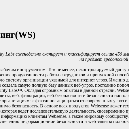
ринг(WS)
rity Labs еженедельно сканирует и классифицирует свыше 450 мл
на предмет вредоносной
рабочим инструментом. Тем не менее, неконтролируемый доступ
ижения продуктивности работы сотрудников и пропускной способ
ю систему организации уязвимой для интернет угроз. Именно д
 создала самую полную базу данных веб-угроз, постоянно попо
urity Labs™. Обладая огромным опытом в данной отрасли, Webse
щиты, веб- фильтрации, веб-безопасности и безопасности насто
 организациям эффективно защищаться от современных угроз и
ную безопасность. В основе всех продуктов Websense лежат те
s,которая ведет исследовательскую деятельность, своевременно 
 информацию клиентам Websense, а также мировому сообществу,
еспечению информационной безопасности и web защиты пользов