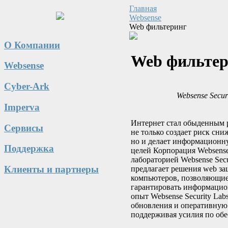
Главная
Websense
Web фильтеринг
О Компании
Web фильте
Websense
Cyber-Ark
Websense Secu
Imperva
Интернет стал обыденным 
Сервисы
не только создает риск сн
но и делает информационну
Поддержка
целей Корпорация Websense
лабораторией Websense Sec
Клиенты и партнеры
предлагает решения web за
компьютеров, позволяющие
гарантировать информацион
опыт Websense Security Lab
обновления и оперативную
поддерживая усилия по об