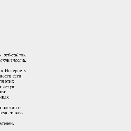
н. веб-сайтов
 активности.
 к Интернету
ности сети,
ля этих
лняемую
nse
льных
хнологии и
предоставляя
ателей.